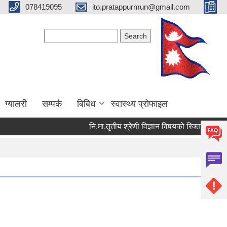
078419095
ito.pratappurmun@gmail.com
Search form
Search
ग्यालरी
सम्पर्क
बिबिध
स्वास्थ्य प्रोफाइल
नि.मा.तृतीय श्रेणी विज्ञान विषयको रिक्त पदमा स्थायी