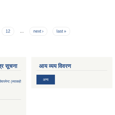
12
…
next ›
last »
्र सूचना
आय व्यय विवरण
अन्य
िपमेन्ट (ब्याकहो