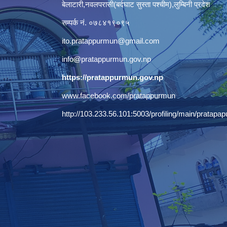
बेलाटारी,नवलपरासी(बर्दघाट सुस्ता पश्चीम),लुम्बिनी प्रदेश
सम्पर्क नं. ०७८४१९०९५
ito.pratappurmun@gmail.com
info@pratappurmun.gov.np
https://pratappurmun.gov.np
www.facebook.com/pratappurmun
http://103.233.56.101:5003/profiling/main/pratapap