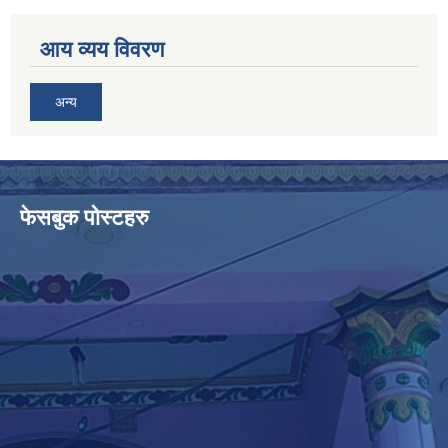
आय व्यय विवरण
अन्य
फेसबुक पोस्टहरु