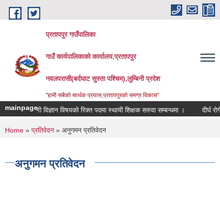
Skip to main content
प्रतापपुर गाउँपालिका
गाउँ कार्यपालिकाको कार्यालय,प्रतापपुर
नवलपरासी(बर्दघाट सुस्ता पश्चिम),लुम्बिनी प्रदेश
"हामी सबैको सार्थक प्रयास,प्रतापपुरको समग्र विकास"
mainpage
ा.तृतीय श्रेणी विज्ञान विषयको रिक्त पदमा स्थायी शिक्षक सरुवा सम्बन्धमा ।
दीर्घ रोगी 
You are here
Home
»
प्रतिवेदन
» अनुगमन प्रतिवेदन
अनुगमन प्रतिवेदन