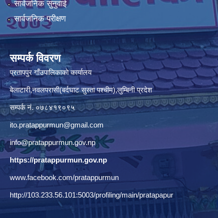
सार्वजनिक सुनुवाई
सार्वजनिक परीक्षण
सम्पर्क विवरण
प्रतापपुर गाँउपालिकाकाे कार्यालय
बेलाटारी,नवलपरासी(बर्दघाट सुस्ता पश्चीम),लुम्बिनी प्रदेश
सम्पर्क नं. ०७८४१९०९५
ito.pratappurmun@gmail.com
info@pratappurmun.gov.np
https://pratappurmun.gov.np
www.facebook.com/pratappurmun
http://103.233.56.101:5003/profiling/main/pratapapur