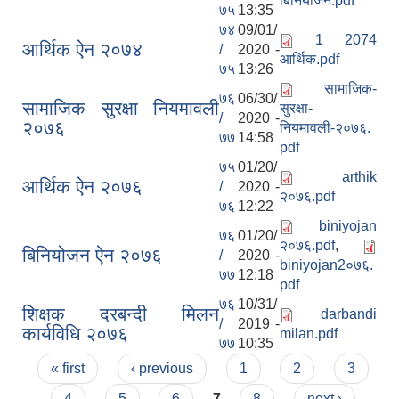
बिनियोजन.pdf
७५
13:35
७४
09/01/
1 2074
आर्थिक ऐन २०७४
/
2020 -
आर्थिक.pdf
७५
13:26
सामाजिक-
७६
06/30/
सामाजिक सुरक्षा नियमावली
सुरक्षा-
/
2020 -
२०७६
नियमावली-२०७६.
७७
14:58
pdf
७५
01/20/
arthik
आर्थिक ऐन २०७६
/
2020 -
२०७६.pdf
७६
12:22
biniyojan
७६
01/20/
२०७६.pdf
,
बिनियोजन ऐन २०७६
/
2020 -
biniyojan2०७६.
७७
12:18
pdf
७६
10/31/
शिक्षक दरबन्दी मिलन
darbandi
/
2019 -
कार्यविधि २०७६
milan.pdf
७७
10:35
Pages
« first
‹ previous
1
2
3
4
5
6
7
8
next ›