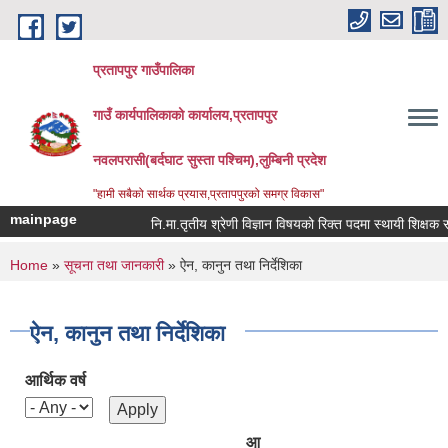
Skip to main content
प्रतापपुर गाउँपालिका
गाउँ कार्यपालिकाको कार्यालय,प्रतापपुर
नवलपरासी(बर्दघाट सुस्ता पश्चिम),लुम्बिनी प्रदेश
"हामी सबैको सार्थक प्रयास,प्रतापपुरको समग्र विकास"
mainpage
नि.मा.तृतीय श्रेणी विज्ञान विषयको रिक्त पदमा स्थायी शिक्षक सरुवा
You are here
Home
»
सूचना तथा जानकारी
» ऐन, कानुन तथा निर्देशिका
ऐन, कानुन तथा निर्देशिका
आर्थिक वर्ष
आ