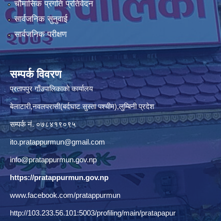
चौमासिक प्रगति प्रतिवेदन
सार्वजनिक सुनुवाई
सार्वजनिक परीक्षण
सम्पर्क विवरण
प्रतापपुर गाँउपालिकाकाे कार्यालय
बेलाटारी,नवलपरासी(बर्दघाट सुस्ता पश्चीम),लुम्बिनी प्रदेश
सम्पर्क नं. ०७८४१९०९५
ito.pratappurmun@gmail.com
info@pratappurmun.gov.np
https://pratappurmun.gov.np
www.facebook.com/pratappurmun
http://103.233.56.101:5003/profiling/main/pratapapur