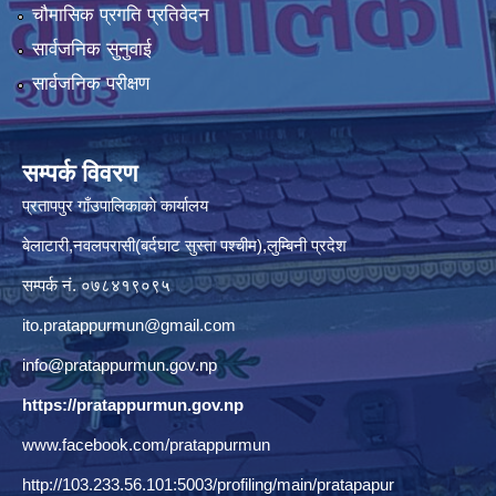
चौमासिक प्रगति प्रतिवेदन
सार्वजनिक सुनुवाई
सार्वजनिक परीक्षण
सम्पर्क विवरण
प्रतापपुर गाँउपालिकाकाे कार्यालय
बेलाटारी,नवलपरासी(बर्दघाट सुस्ता पश्चीम),लुम्बिनी प्रदेश
सम्पर्क नं. ०७८४१९०९५
ito.pratappurmun@gmail.com
info@pratappurmun.gov.np
https://pratappurmun.gov.np
www.facebook.com/pratappurmun
http://103.233.56.101:5003/profiling/main/pratapapur