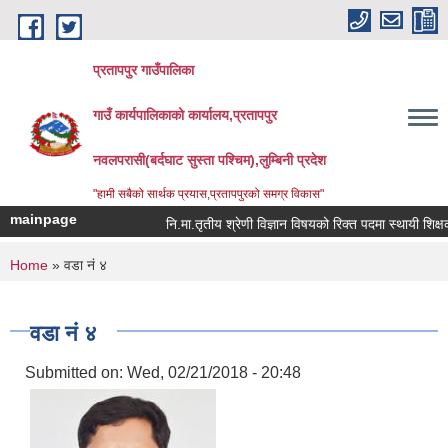
Skip to main content
प्रतापपुर गाउँपालिका
गाउँ कार्यपालिकाको कार्यालय,प्रतापपुर
नवलपरासी(बर्दघाट सुस्ता पश्चिम),लुम्बिनी प्रदेश
"हामी सबैको सार्थक प्रयास,प्रतापपुरको समग्र विकास"
mainpage
नि.मा.तृतीय श्रेणी विज्ञान विषयको रिक्त पदमा स्थायी शिक्षक सर
You are here
Home
» वडा नं ४
वडा नं ४
Submitted on:
Wed, 02/21/2018 - 20:48