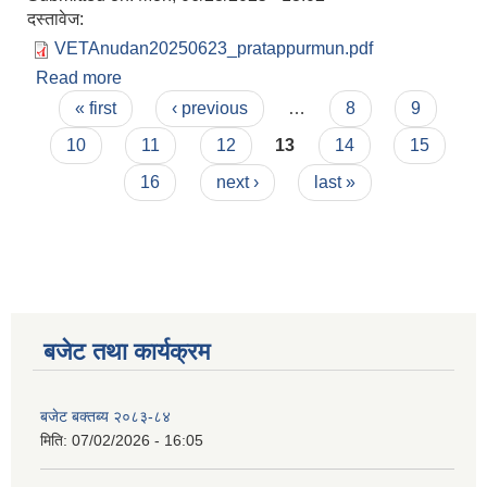
दस्तावेज:
VETAnudan20250623_pratappurmun.pdf
Read more
about पशुपालक किसन लाभग्राही अनुदान छनौट सम्बन्धी
Pages
सूचना
« first
‹ previous
…
8
9
10
11
12
13
14
15
16
next ›
last »
बजेट तथा कार्यक्रम
बजेट बक्तब्य २०८३-८४
मिति:
07/02/2026 - 16:05