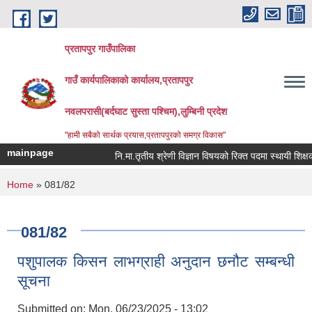
Skip to main content
प्रतापपुर गाउँपालिका
गाउँ कार्यपालिकाको कार्यालय,प्रतापपुर
नवलपरासी(बर्दघाट सुस्ता पश्चिम),लुम्बिनी प्रदेश
"हामी सबैको सार्थक प्रयास,प्रतापपुरको समग्र विकास"
mainpage
नि.मा.तृतीय श्रेणी विज्ञान विषयको रिक्त पदमा स्थायी शिक्षक सर
You are here
Home
» 081/82
081/82
पशुपालक किसन लाभग्राही अनुदान छनौट सम्बन्धी
सूचना
Submitted on:
Mon, 06/23/2025 - 13:02