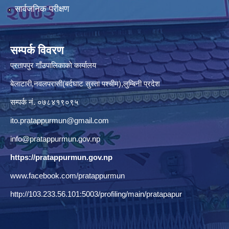
सार्वजनिक परीक्षण
सम्पर्क विवरण
प्रतापपुर गाँउपालिकाकाे कार्यालय
बेलाटारी,नवलपरासी(बर्दघाट सुस्ता पश्चीम),लुम्बिनी प्रदेश
सम्पर्क नं. ०७८४१९०९५
ito.pratappurmun@gmail.com
info@pratappurmun.gov.np
https://pratappurmun.gov.np
www.facebook.com/pratappurmun
http://103.233.56.101:5003/profiling/main/pratapapur