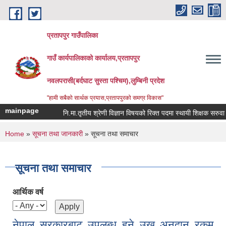
Skip to main content
प्रतापपुर गाउँपालिका
गाउँ कार्यपालिकाको कार्यालय,प्रतापपुर
नवलपरासी(बर्दघाट सुस्ता पश्चिम),लुम्बिनी प्रदेश
"हामी सबैको सार्थक प्रयास,प्रतापपुरको समग्र विकास"
mainpage
नि.मा.तृतीय श्रेणी विज्ञान विषयको रिक्त पदमा स्थायी शिक्षक सरुवा सम्ब
You are here
Home
»
सूचना तथा जानकारी
» सूचना तथा समाचार
सूचना तथा समाचार
आर्थिक वर्ष
नेपाल सरकारबाट उपलब्ध हुने उखु अनुदान रकम