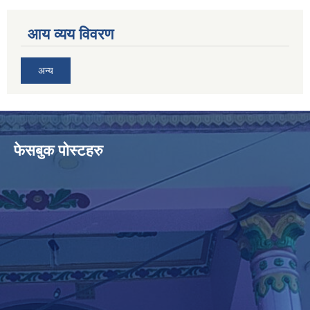
आय व्यय विवरण
अन्य
फेसबुक पोस्टहरु