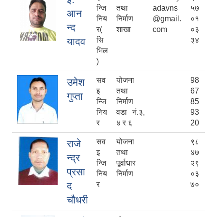
न्जि
तथा
adavns
५७
आन
निय
निर्माण
@gmail.
०१
न्द
र(
शाखा
com
०३
यादव
सि
३४
भिल
)
सव
योजना
98
उमेश
इ
तथा
67
गुप्ता
न्जि
निर्माण
85
निय
वडा नं.३,
93
र
४ र ६
20
सव
योजना
९८
राजे
इ
तथा
४७
न्द्र
न्जि
पूर्वाधार
२९
प्रसा
निय
निर्माण
०३
द
र
७०
चौधरी