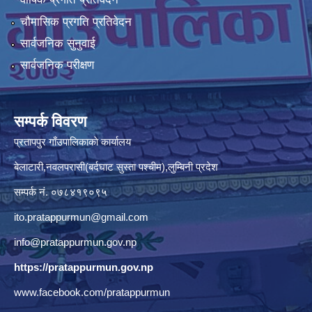
चौमासिक प्रगति प्रतिवेदन
सार्वजनिक सुनुवाई
सार्वजनिक परीक्षण
सम्पर्क विवरण
प्रतापपुर गाँउपालिकाकाे कार्यालय
बेलाटारी,नवलपरासी(बर्दघाट सुस्ता पश्चीम),लुम्बिनी प्रदेश
सम्पर्क नं. ०७८४१९०९५
ito.pratappurmun@gmail.com
info@pratappurmun.gov.np
https://pratappurmun.gov.np
www.facebook.com/pratappurmun