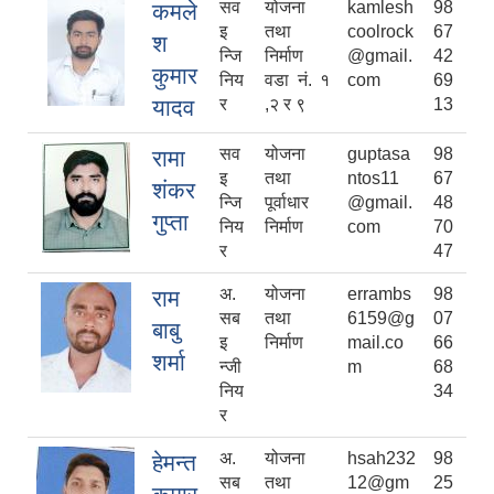
सव
योजना
kamlesh
98
कमले
इ
तथा
coolrock
67
श
न्जि
निर्माण
@gmail.
42
कुमार
निय
वडा नं. १
com
69
यादव
र
,२ र ९
13
सव
योजना
guptasa
98
रामा
इ
तथा
ntos11
67
शंकर
न्जि
पूर्वाधार
@gmail.
48
गुप्ता
निय
निर्माण
com
70
र
47
अ.
योजना
errambs
98
राम
सब
तथा
6159@g
07
बाबु
इ
निर्माण
mail.co
66
शर्मा
न्जी
m
68
निय
34
र
अ.
योजना
hsah232
98
हेमन्त
सब
तथा
12@gm
25