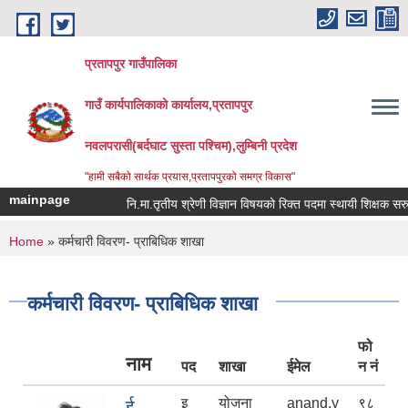
Skip to main content
प्रतापपुर गाउँपालिका
गाउँ कार्यपालिकाको कार्यालय,प्रतापपुर
नवलपरासी(बर्दघाट सुस्ता पश्चिम),लुम्बिनी प्रदेश
"हामी सबैको सार्थक प्रयास,प्रतापपुरको समग्र विकास"
mainpage
नि.मा.तृतीय श्रेणी विज्ञान विषयको रिक्त पदमा स्थायी शिक्षक सरुवा स
You are here
Home
» कर्मचारी विवरण- प्राबिधिक शाखा
कर्मचारी विवरण- प्राबिधिक शाखा
फो
नाम
पद
शाखा
ईमेल
न नं
इ
योजना
anand.y
९८
ई.