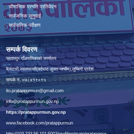
चौमासिक प्रगति प्रतिवेदन
सार्वजनिक सुनुवाई
सार्वजनिक परीक्षण
सम्पर्क विवरण
प्रतापपुर गाँउपालिकाकाे कार्यालय
बेलाटारी,नवलपरासी(बर्दघाट सुस्ता पश्चीम),लुम्बिनी प्रदेश
सम्पर्क नं. ०७८४१९०९५
ito.pratappurmun@gmail.com
info@pratappurmun.gov.np
https://pratappurmun.gov.np
www.facebook.com/pratappurmun
http://103.233.56.101:5003/profiling/main/pratapapur