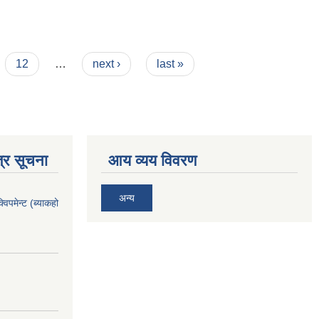
12
…
next ›
last »
्र सूचना
आय व्यय विवरण
अन्य
िपमेन्ट (ब्याकहो