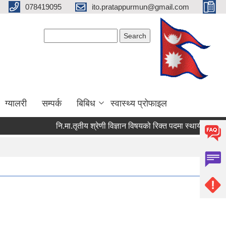
078419095
ito.pratappurmun@gmail.com
Search form
Search
ग्यालरी
सम्पर्क
बिबिध
स्वास्थ्य प्रोफाइल
नि.मा.तृतीय श्रेणी विज्ञान विषयको रिक्त पदमा स्थायी शिक्षक सरुव