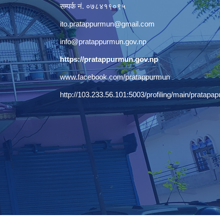
सम्पर्क नं. ०७८४१९०९५
ito.pratappurmun@gmail.com
info@pratappurmun.gov.np
https://pratappurmun.gov.np
www.facebook.com/pratappurmun
http://103.233.56.101:5003/profiling/main/pratapap