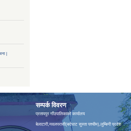
चना |
सम्पर्क विवरण
प्रतापपुर गाँउपालिकाकाे कार्यालय
बेलाटारी,नवलपरासी(बर्दघाट सुस्ता पश्चीम),लुम्बिनी प्रदेश