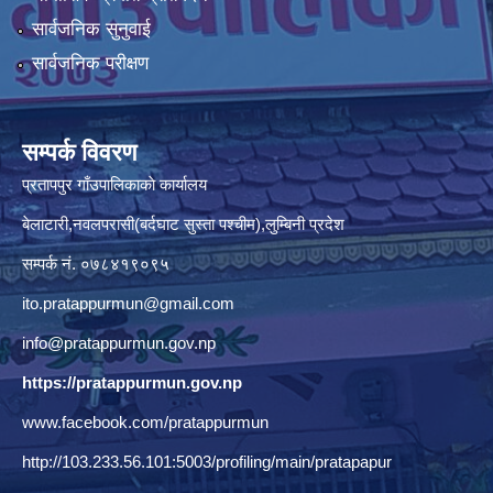
सार्वजनिक सुनुवाई
सार्वजनिक परीक्षण
सम्पर्क विवरण
प्रतापपुर गाँउपालिकाकाे कार्यालय
बेलाटारी,नवलपरासी(बर्दघाट सुस्ता पश्चीम),लुम्बिनी प्रदेश
सम्पर्क नं. ०७८४१९०९५
ito.pratappurmun@gmail.com
info@pratappurmun.gov.np
https://pratappurmun.gov.np
www.facebook.com/pratappurmun
http://103.233.56.101:5003/profiling/main/pratapapur