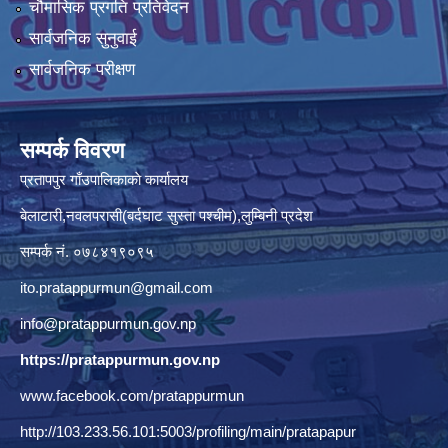
चौमासिक प्रगति प्रतिवेदन
सार्वजनिक सुनुवाई
सार्वजनिक परीक्षण
सम्पर्क विवरण
प्रतापपुर गाँउपालिकाकाे कार्यालय
बेलाटारी,नवलपरासी(बर्दघाट सुस्ता पश्चीम),लुम्बिनी प्रदेश
सम्पर्क नं. ०७८४१९०९५
ito.pratappurmun@gmail.com
info@pratappurmun.gov.np
https://pratappurmun.gov.np
www.facebook.com/pratappurmun
http://103.233.56.101:5003/profiling/main/pratapapur