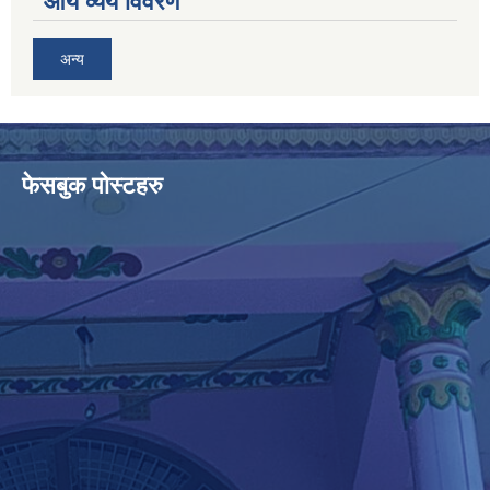
आय व्यय विवरण
अन्य
फेसबुक पोस्टहरु