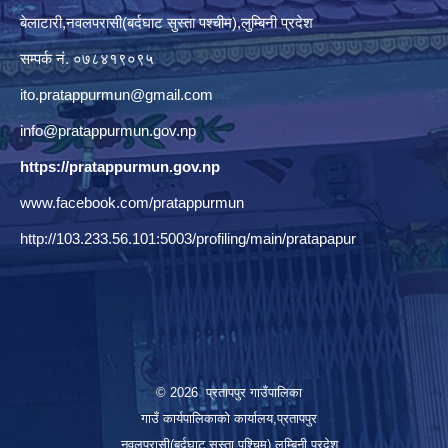
बेलाटारी,नवलपरासी(बर्दघाट सुस्ता पश्चीम),लुम्बिनी प्रदेश
सम्पर्क नं. ०७८४१९०९५
ito.pratappurmun@gmail.com
info@pratappurmun.gov.np
https://pratappurmun.gov.np
www.facebook.com/pratappurmun
http://103.233.56.101:5003/profiling/main/pratapapur
© 2026 प्रतापपुर गाउँपालिका
गाउँ कार्यपालिकाको कार्यालय,प्रतापपुर
नवलपरासी(बर्दघाट सुस्ता पश्चिम),लुम्बिनी प्रदेश