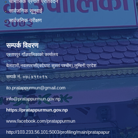
चौमासिक प्रगति प्रतिवेदन
सार्वजनिक सुनुवाई
सार्वजनिक परीक्षण
सम्पर्क विवरण
प्रतापपुर गाँउपालिकाकाे कार्यालय
बेलाटारी,नवलपरासी(बर्दघाट सुस्ता पश्चीम),लुम्बिनी प्रदेश
सम्पर्क नं. ०७८४१९०९५
ito.pratappurmun@gmail.com
info@pratappurmun.gov.np
https://pratappurmun.gov.np
www.facebook.com/pratappurmun
http://103.233.56.101:5003/profiling/main/pratapapur