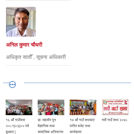
अनिल कुमार चौधरी
अधिकृत सातौँ , सूचना अधिकारी
१६ औं गाउँसभा
डा. महावीर पुन
१४ औं गाउँ सभाबाट
नवौं गाउँ सभा २०७८
२०८१|०३|०५ गते
वैज्ञानिक तथा
पारित बजेट तथा
बुधवार |
सामाजिक अभियान्ता
कार्यक्रम