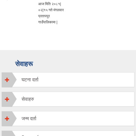
आज मिति २०८१|
०२|१५ गते मंगलवार
प्रतापपुर
गाउँपालिकामा |
सेवाहरू
घटना दर्ता
सेवाहरु
जन्म दर्ता