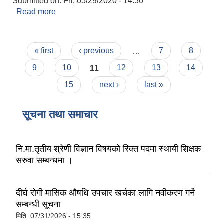
Submitted on:
Fri, 05/29/2020 - 14:30
Read more
about ग्लोबल आई एम ई बैंक लि.
Pages
« first
‹ previous
…
7
8
9
10
11
12
13
14
15
next ›
last »
सूचना तथा समाचार
नि.मा.तृतीय श्रेणी विज्ञान विषयको रिक्त पदमा स्थायी शिक्षक
सरुवा सम्बन्धमा ।
दीर्घ रोगी मासिक औषधि उपचार खर्चका लागि नवीकरण गर्ने
सम्बन्धी सूचना
मिति:
07/31/2026 - 15:35