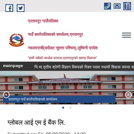
Skip to main content
प्रतापपुर गाउँपालिका
गाउँ कार्यपालिकाको कार्यालय,प्रतापपुर
नवलपरासी(बर्दघाट सुस्ता पश्चिम),लुम्बिनी प्रदेश
"हामी सबैको सार्थक प्रयास,प्रतापपुरको समग्र विकास"
mainpage
नि.मा.तृतीय श्रेणी विज्ञान विषयको रिक्त पदमा स्थायी शिक्षक सरुवा सम्बन्ध
प्रतापपुर गाउँ कार्यपालिकाको कार्यालय
प्रशासनिक भवन उद्घाटन
ग्लोबल आई एम ई बैंक लि.