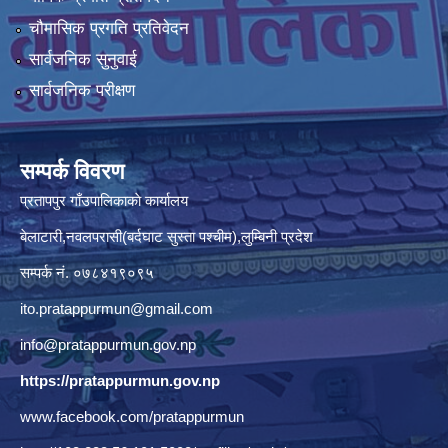
चौमासिक प्रगति प्रतिवेदन
सार्वजनिक सुनुवाई
सार्वजनिक परीक्षण
सम्पर्क विवरण
प्रतापपुर गाँउपालिकाकाे कार्यालय
बेलाटारी,नवलपरासी(बर्दघाट सुस्ता पश्चीम),लुम्बिनी प्रदेश
सम्पर्क नं. ०७८४१९०९५
ito.pratappurmun@gmail.com
info@pratappurmun.gov.np
https://pratappurmun.gov.np
www.facebook.com/pratappurmun