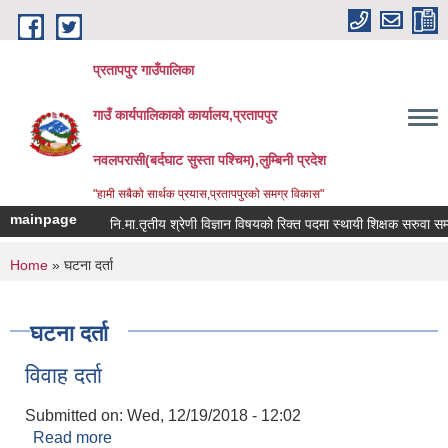
Skip to main content
प्रतापपुर गाउँपालिका
गाउँ कार्यपालिकाको कार्यालय,प्रतापपुर
नवलपरासी(बर्दघाट सुस्ता पश्चिम),लुम्बिनी प्रदेश
"हामी सबैको सार्थक प्रयास,प्रतापपुरको समग्र विकास"
mainpage
नि.मा.तृतीय श्रेणी विज्ञान विषयको रिक्त पदमा स्थायी शिक्षक सरुवा सम्बन्ध
You are here
Home
» घटना दर्ता
घटना दर्ता
विवाह दर्ता
Submitted on:
Wed, 12/19/2018 - 12:02
Read more
about विवाह दर्ता