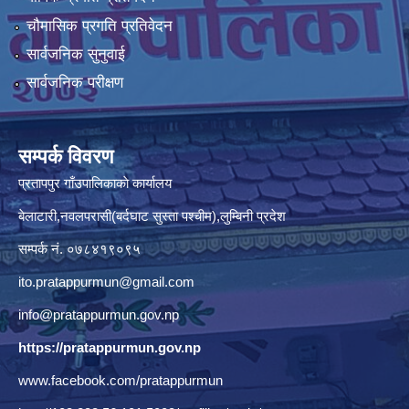
चौमासिक प्रगति प्रतिवेदन
सार्वजनिक सुनुवाई
सार्वजनिक परीक्षण
सम्पर्क विवरण
प्रतापपुर गाँउपालिकाकाे कार्यालय
बेलाटारी,नवलपरासी(बर्दघाट सुस्ता पश्चीम),लुम्बिनी प्रदेश
सम्पर्क नं. ०७८४१९०९५
ito.pratappurmun@gmail.com
info@pratappurmun.gov.np
https://pratappurmun.gov.np
www.facebook.com/pratappurmun